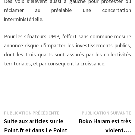
Des voix s’élevent aussi à gauche pour protester ou
réclamer au préalable une concertation
interministérielle.
Pour les sénateurs UMP, l’effort sans commune mesure
annoncé risque d’impacter les investissements publics,
dont les trois quarts sont assurés par les collectivités
territoriales, et par conséquent la croissance.
Navigation
Publication
P
PUBLICATION PRÉCÉDENTE
PUBLICATION SUIVANTE
précédente :
s
Suite aux articles sur le
Boko Haram est très
de
Point.fr et dans Le Point
violent….