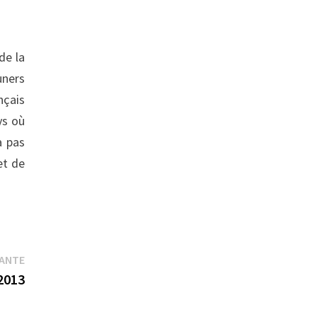
de la
uners
nçais
ys où
a pas
et de
Publication
VANTE
suivante :
 2013