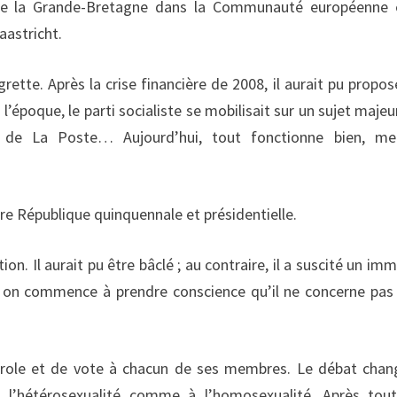
 de la Grande-Bretagne dans la Communauté européenne 
aastricht.
egrette. Après la crise financière de 2008, il aurait pu propos
poque, le parti socialiste se mobilisait sur un sujet majeur
tut de La Poste… Aujourd’hui, tout fonctionne bien, m
tre République quinquennale et présidentielle.
n. Il aurait pu être bâclé ; au contraire, il a suscité un im
Et on commence à prendre conscience qu’il ne concerne pas 
.
parole et de vote à chacun de ses membres. Le débat chan
à l’hétérosexualité comme à l’homosexualité. Après tout