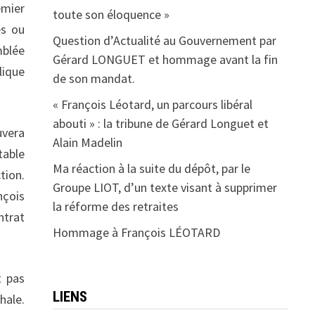
emier
toute son éloquence »
és ou
Question d’Actualité au Gouvernement par
mblée
Gérard LONGUET et hommage avant la fin
lique
de son mandat.
« François Léotard, un parcours libéral
abouti » : la tribune de Gérard Longuet et
uvera
Alain Madelin
table
Ma réaction à la suite du dépôt, par le
tion.
Groupe LIOT, d’un texte visant à supprimer
nçois
la réforme des retraites
ntrat
Hommage à François LÉOTARD
t pas
LIENS
hale.