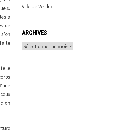
Ville de Verdun
uels.
les a
ys de
ARCHIVES
 s’en
faite
Archives
telle
corps
d’une
 ceux
nd on
rture