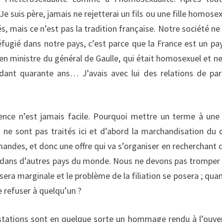
e suis père, jamais ne rejetterai un fils ou une fille homosex
, mais ce n’est pas la tradition française. Notre société ne 
éfugié dans notre pays, c’est parce que la France est un pa
cien ministre du général de Gaulle, qui était homosexuel et ne
ndant quarante ans… J’avais avec lui des relations de par
rence n’est jamais facile. Pourquoi mettre un terme à une 
 ne sont pas traités ici et d’abord la marchandisation du 
emandes, et donc une offre qui va s’organiser en recherchant 
te dans d’autres pays du monde. Nous ne devons pas tromper
era marginale et le problème de la filiation se posera ; qua
e refuser à quelqu’un ?
festations sont en quelque sorte un hommage rendu à l’ouve