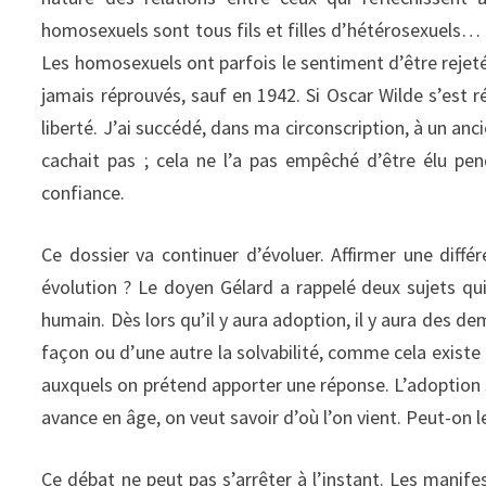
homosexuels sont tous fils et filles d’hétérosexuels… J
Les homosexuels ont parfois le sentiment d’être rejetés
jamais réprouvés, sauf en 1942. Si Oscar Wilde s’est r
liberté. J’ai succédé, dans ma circonscription, à un an
cachait pas ; cela ne l’a pas empêché d’être élu pe
confiance.
Ce dossier va continuer d’évoluer. Affirmer une diffé
évolution ? Le doyen Gélard a rappelé deux sujets qui
humain. Dès lors qu’il y aura adoption, il y aura des d
façon ou d’une autre la solvabilité, comme cela exis
auxquels on prétend apporter une réponse. L’adoption s
avance en âge, on veut savoir d’où l’on vient. Peut-on l
Ce débat ne peut pas s’arrêter à l’instant. Les mani