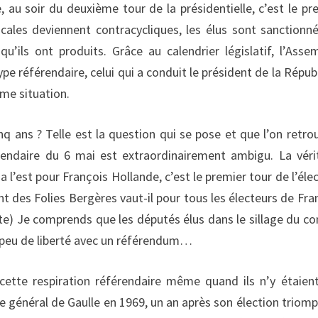
au soir du deuxième tour de la présidentielle, c’est le pr
ocales deviennent contracycliques, les élus sont sanctionn
u’ils ont produits. Grâce au calendrier législatif, l’Asse
ype référendaire, celui qui a conduit le président de la Répub
me situation.
inq ans ? Telle est la question qui se pose et que l’on retro
érendaire du 6 mai est extraordinairement ambigu. La véri
ça l’est pour François Hollande, c’est le premier tour de l’élec
t des Folies Bergères vaut-il pour tous les électeurs de Fra
te) Je comprends que les députés élus dans le sillage du co
n peu de liberté avec un référendum…
 cette respiration référendaire même quand ils n’y étaien
 le général de Gaulle en 1969, un an après son élection triomp