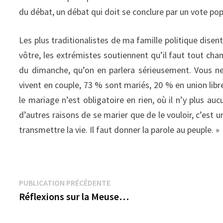
du débat, un débat qui doit se conclure par un vote pop
Les plus traditionalistes de ma famille politique disen
vôtre, les extrémistes soutiennent qu’il faut tout chan
du dimanche, qu’on en parlera sérieusement. Vous ne
vivent en couple, 73 % sont mariés, 20 % en union libre
le mariage n’est obligatoire en rien, où il n’y plus auc
d’autres raisons de se marier que de le vouloir, c’est 
transmettre la vie. Il faut donner la parole au peuple. »
Navigation
Publication
PUBLICATION PRÉCÉDENTE
précédente :
Réflexions sur la Meuse…
de
l’article