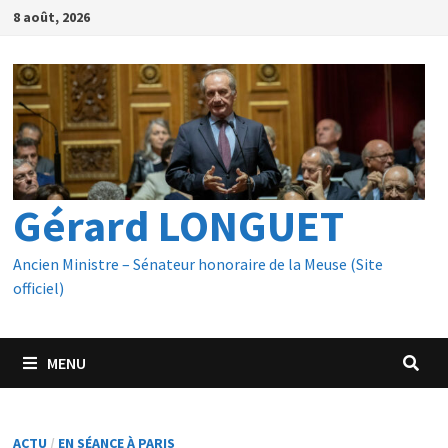
Passer
8 août, 2026
au
contenu
Gérard LONGUET
Ancien Ministre – Sénateur honoraire de la Meuse (Site
officiel)
MENU
ACTU
/
EN SÉANCE À PARIS