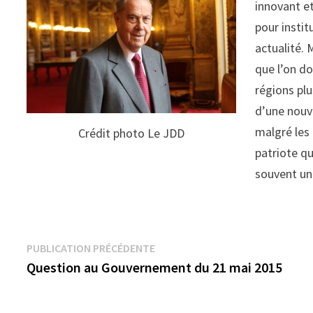
innovant et
pour instit
actualité. 
que l’on do
régions plu
d’une nouve
malgré les 
Crédit photo Le JDD
patriote qu
souvent un 
Navigation
Publication
PUBLICATION PRÉCÉDENTE
précédente :
Question au Gouvernement du 21 mai 2015
de
l’article