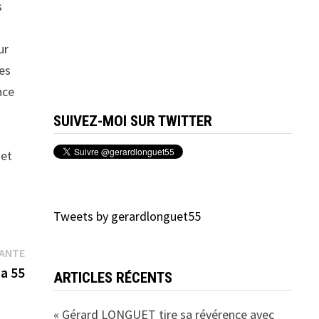
s
ur
des
nce
SUIVEZ-MOI SUR TWITTER
 et
Tweets by gerardlonguet55
Publication
VANTE
suivante :
a 55
ARTICLES RÉCENTS
« Gérard LONGUET tire sa révérence avec