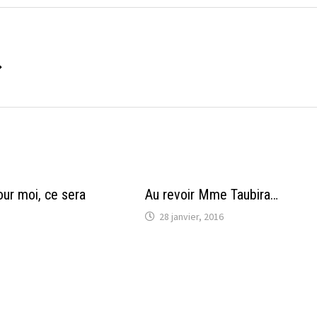
→
our moi, ce sera
Au revoir Mme Taubira…
28 janvier, 2016