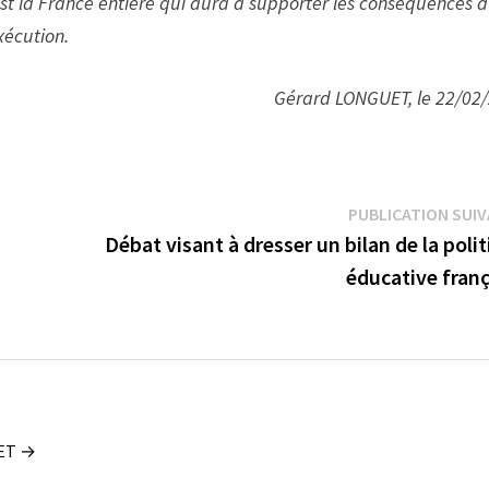
est la France entière qui aura à supporter les conséquences 
xécution.
Gérard LONGUET, le 22/02
PUBLICATION SUI
Débat visant à dresser un bilan de la poli
éducative franç
UET →