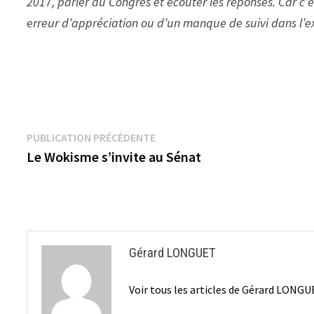
2017, parler au Congrès et écouter les réponses. Car c’
erreur d’appréciation ou d’un manque de suivi dans l’e
Navigation
Publication
PUBLICATION PRÉCÉDENTE
précédente :
Le Wokisme s’invite au Sénat
de
l’article
Gérard LONGUET
Voir tous les articles de Gérard LONG