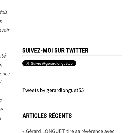
fois
en
avoir
SUIVEZ-MOI SUR TWITTER
ité
en
dence
té
Tweets by gerardlonguet55
z
de
ARTICLES RÉCENTS
N
« Gérard LONGUET tire sa révérence avec