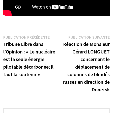
Navigation
Publication
P
PUBLICATION PRÉCÉDENTE
PUBLICATION SUIVANTE
précédente :
s
Tribune Libre dans
Réaction de Monsieur
de
l’Opinion : « Le nucléaire
Gérard LONGUET
l’article
est la seule énergie
concernant le
pilotable décarbonée; il
déplacement de
faut la soutenir »
colonnes de blindés
russes en direction de
Donetsk