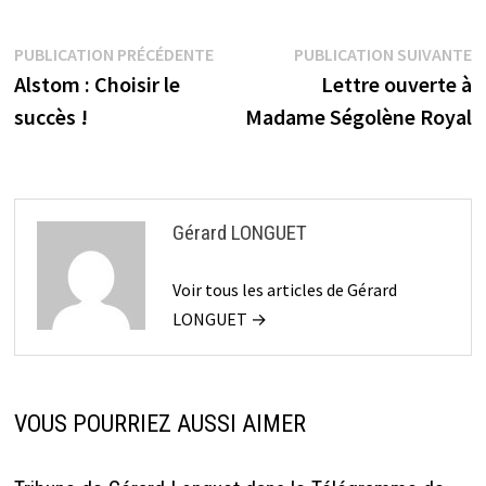
Navigation
Publication
P
PUBLICATION PRÉCÉDENTE
PUBLICATION SUIVANTE
précédente :
s
Alstom : Choisir le
Lettre ouverte à
de
succès !
Madame Ségolène Royal
l’article
Gérard LONGUET
Voir tous les articles de Gérard
LONGUET →
VOUS POURRIEZ AUSSI AIMER