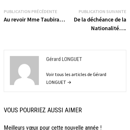
Navigation
Publication
P
PUBLICATION PRÉCÉDENTE
PUBLICATION SUIVANTE
précédente :
s
Au revoir Mme Taubira…
De la déchéance de la
de
Nationalité….
l’article
Gérard LONGUET
Voir tous les articles de Gérard
LONGUET →
VOUS POURRIEZ AUSSI AIMER
Meilleurs vœux pour cette nouvelle année !