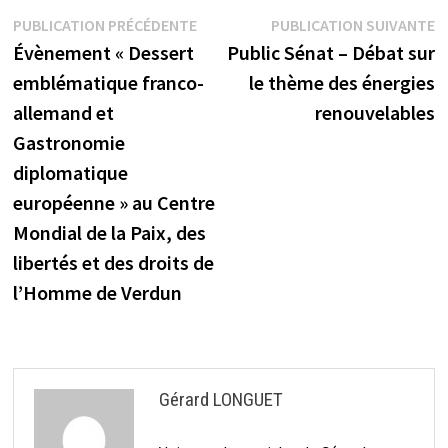
Navigation
Publication
P
PUBLICATION PRÉCÉDENTE
PUBLICATION SUIVANTE
précédente :
s
Évènement « Dessert
Public Sénat – Débat sur
de
emblématique franco-
le thème des énergies
l’article
allemand et
renouvelables
Gastronomie
diplomatique
européenne » au Centre
Mondial de la Paix, des
libertés et des droits de
l’Homme de Verdun
Gérard LONGUET