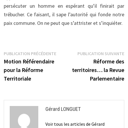
persécuter un homme en espérant qu’il finirait par
trébucher. Ce faisant, il sape l’autorité qui fonde notre
paix commune. On ne peut que s’attrister et s’inquiéter.
Navigation
Publication
P
PUBLICATION PRÉCÉDENTE
PUBLICATION SUIVANTE
précédente :
s
Motion Référendaire
Réforme des
de
pour la Réforme
territoires… la Revue
l’article
Territoriale
Parlementaire
Gérard LONGUET
Voir tous les articles de Gérard