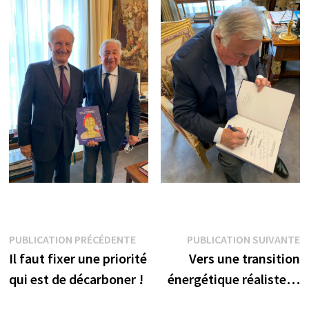
Navigation
Publication
P
PUBLICATION PRÉCÉDENTE
PUBLICATION SUIVANTE
précédente :
s
Il faut fixer une priorité
Vers une transition
de
qui est de décarboner !
énergétique réaliste…
l’article