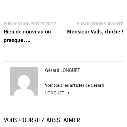
Navigation
Publication
P
PUBLICATION PRÉCÉDENTE
PUBLICATION SUIVANTE
précédente :
s
Rien de nouveau ou
Monsieur Valls, chiche !
de
presque….
l’article
Gérard LONGUET
Voir tous les articles de Gérard
LONGUET →
VOUS POURRIEZ AUSSI AIMER