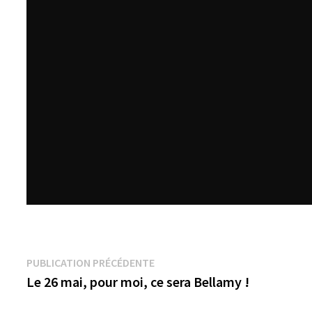
Navigation
Publication
PUBLICATION PRÉCÉDENTE
précédente :
Le 26 mai, pour moi, ce sera Bellamy !
de