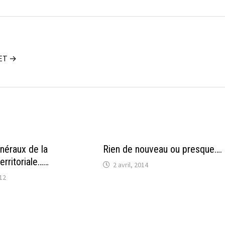
UET →
néraux de la
Rien de nouveau ou presque….
erritoriale……
2 avril, 2014
12