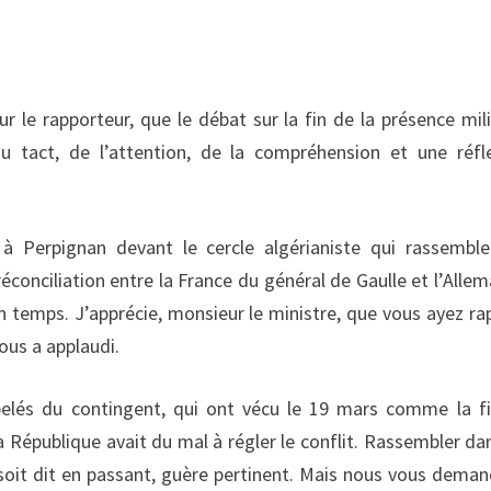
r le rapporteur, que le débat sur la fin de la présence mili
du tact, de l’attention, de la compréhension et une réfl
 à Perpignan devant le cercle algérianiste qui rassembl
éconciliation entre la France du général de Gaulle et l’Alle
on temps. J’apprécie, monsieur le ministre, que vous ayez ra
ous a applaudi.
lés du contingent, qui ont vécu le 19 mars comme la f
 la République avait du mal à régler le conflit. Rassembler da
soit dit en passant, guère pertinent. Mais nous vous dema