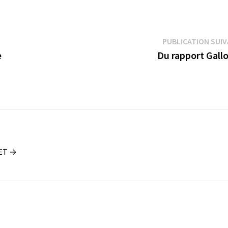
PUBLICATION SUI
e
Du rapport Gall
UET →