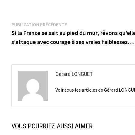
Navigation
Publication
PUBLICATION PRÉCÉDENTE
précédente :
Si la France se sait au pied du mur, rêvons qu’ell
de
s’attaque avec courage à ses vraies faiblesses…
l’article
Gérard LONGUET
Voir tous les articles de Gérard LONG
VOUS POURRIEZ AUSSI AIMER