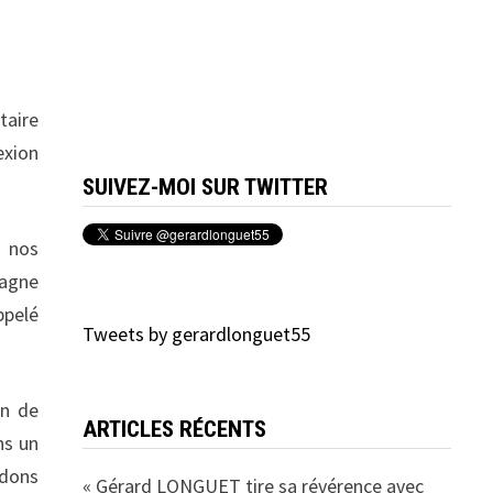
taire
exion
SUIVEZ-MOI SUR TWITTER
e nos
magne
ppelé
Tweets by gerardlonguet55
in de
ARTICLES RÉCENTS
ns un
ndons
« Gérard LONGUET tire sa révérence avec