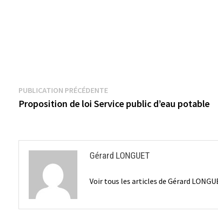
Navigation
Publication
PUBLICATION PRÉCÉDENTE
précédente :
Proposition de loi Service public d’eau potable
de
l’article
Gérard LONGUET
Voir tous les articles de Gérard LONG